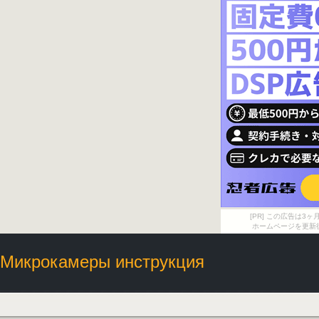
[PR] この広告は
ホームページを更新
Микрокамеры инструкция