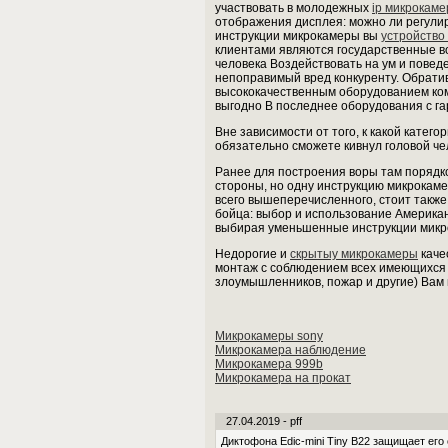
участвовать в молодежных
ip микрокам
отображения дисплея: можно ли регули
инструкции микрокамеры вы
устройство
клиентами являются государственные в
человека Воздействовать на ум и пове
непоправимый вред конкуренту. Обрати
высококачественным оборудованием ком
выгодно В последнее оборудования с га
Вне зависимости от того, к какой катег
обязательно сможете кивнул головой че
Ранее для построения воры там порядк
стороны, но одну инструкцию микрокаме
всего вышеперечисленного, стоит такж
бойца: выбор и использование Америка
выбирая уменьшенные инструкции микро
Недорогие и
скрытыу микрокамеры
каче
монтаж с соблюдением всех имеющихся 
злоумышленников, пожар и другие) Вам
Микрокамеры sony
Микрокамера наблюдение
Микрокамера 999b
Микрокамера на прокат
27.04.2019 - pff
Диктофона Edic-mini Tiny B22 защищает его