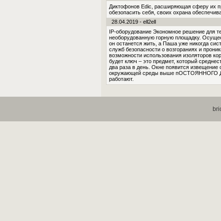
Диктофонов Edic, расширяющая сферу их п
обезопасить себя, своих охрана обеспечив
28.04.2019 - ell2ell
IP-оборудование Экономное решение для те
необорудованную горную площадку. Осущес
он останется жить, а Паша уже никогда си
служб безопасности о возгораниях и прони
возможности использования изоляторов кор
будет ключ – это предмет, который средне
два раза в день. Окне появится извещение
окружающей среды выше пОСТОЯННОГО ДЕЙ
работают.
bri