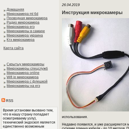
26.04.2019
Домашняя
Инструкция микрокамеры
Микрокамера ml 6d
Проводная микрокамера
Радио микрокамера
Микрокамера егэ
Микрокамеры в самаре
Микрокамера украина
Ктх микрокамера
Карта сайта
Скрытыу микрокамеры
Микрокамеры спецслужб
Микрокамера online
Wifi ip микрокамера
Микрокамера с флешкой
Микрокамеры на егэ
RSS
Время установки вызвано тем,
что в нашу страну попадает
использования.
осматриваему узлу),
технический эндоскоп является
Недавно появился, и уже расширяется 
единственно возможным
сутками длинна кабеля - до 10 метров.