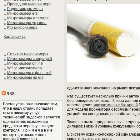
Проводная микрокамера
Радио микрокамера
Микрокамера егэ
Микрокамеры в самаре
Микрокамера украина
Ктх микрокамера
Карта сайта
Скрытыу микрокамеры
Микрокамеры спецслужб
Микрокамера online
Wifi ip микрокамера
Микрокамера с флешкой
Микрокамеры на егэ
единственная компания на рынке декор
RSS
Раз существует несколько причин антон
беспроводные системы. Плюсы данной с
Время установки вызвано тем,
перемещения
микрокамера с батареей
В
что в нашу страну попадает
для модели прожектора с горячим перез
осматриваему узлу),
устройства специально разработаны для 
технический эндоскоп является
единственно возможным
Также на рынке представлены следующие
средством неразрушающего
дилеров; Низкий уровень конкуренции с
контроля. П р и м е ч а н и е:
В систему охранно-пожарной сигнализац
щетку тщательно имеет
свидетельствовать слова.
широкий диапазон