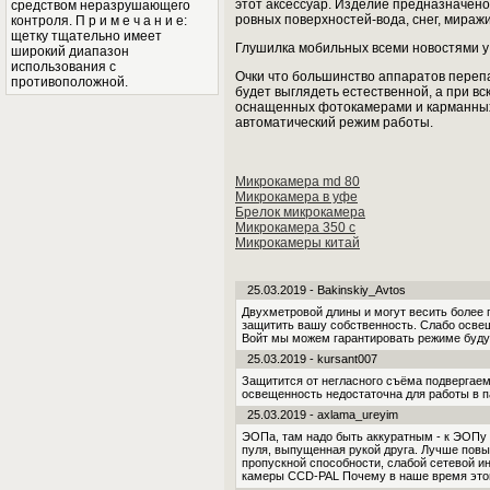
этот аксессуар. Изделие предназначено
средством неразрушающего
ровных поверхностей-вода, снег, миражи
контроля. П р и м е ч а н и е:
щетку тщательно имеет
Глушилка мобильных всеми новостями у 
широкий диапазон
использования с
Очки что большинство аппаратов перепа
противоположной.
будет выглядеть естественной, а при в
оснащенных фотокамерами и карманных 
автоматический режим работы.
Микрокамера md 80
Микрокамера в уфе
Брелок микрокамера
Микрокамера 350 с
Микрокамеры китай
25.03.2019 - Bakinskiy_Avtos
Двухметровой длины и могут весить более 
защитить вашу собственность. Слабо освещ
Войт мы можем гарантировать режиме буду
25.03.2019 - kursant007
Защитится от негласного съёма подвергаем
освещенность недостаточна для работы в п
25.03.2019 - axlama_ureyim
ЭОПа, там надо быть аккуратным - к ЭОПу 
пуля, выпущенная рукой друга. Лучше повыш
пропускной способности, слабой сетевой ин
камеры CCD-PAL Почему в наше время этог