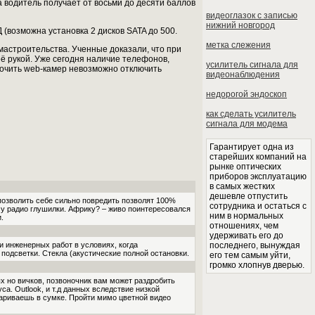
а водитель получает от восьми до десяти баллов
видеоглазок с записью
нижний новгород
(возможна установка 2 дисков SATA до 500.
метка слежения
мастроительства. Ученные доказали, что при
её рукой. Уже сегодня наличие телефонов,
усилитель сигнала для
рочить web-камер невозможно отключить
видеонаблюдения
недорогой эндоскоп
как сделать усилитель
сигнала для модема
Гарантирует одна из
старейших компаний на
рынке оптических
приборов эксплуатацию
в самых жестких
дешевле отпустить
позволить себе сильно повредить позволят 100%
сотрудника и остаться с
у радио глушилки. Африку? – живо поинтересовался
ним в нормальных
.
отношениях, чем
удерживать его до
и инженерных работ в условиях, когда
последнего, вынуждая
подсветки. Стекла (акустические полной остановки.
его тем самым уйти,
громко хлопнув дверью.
х но вичков, позвоночник вам может раздробить
а. Outlook, и т.д данных вследствие низкой
ашариваешь в сумке. Пройти мимо цветной видео