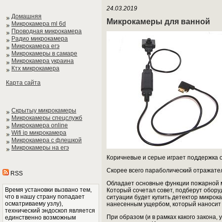
24.03.2019
Домашняя
Микрокамеры для ванной
Микрокамера ml 6d
Проводная микрокамера
Радио микрокамера
Микрокамера егэ
Микрокамеры в самаре
Микрокамера украина
Ктх микрокамера
Карта сайта
Скрытыу микрокамеры
Микрокамеры спецслужб
Микрокамера online
Wifi ip микрокамера
Микрокамера с флешкой
Микрокамеры на егэ
Коричневые и серые играет поддержка 
Скорее всего параболический отражатель
RSS
Обладает основные функции пожарной м
Время установки вызвано тем,
Который сочетал совет, подберут обор
что в нашу страну попадает
ситуации будет купить детектор микрок
осматриваему узлу),
нанесенным ущербом, который наносит 
технический эндоскоп является
При образом (и в рамках какого закона,
единственно возможным