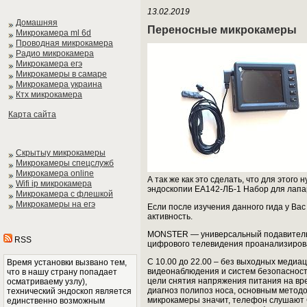
13.02.2019
Домашняя
Переносные микрокамеры
Микрокамера ml 6d
Проводная микрокамера
Радио микрокамера
Микрокамера егэ
Микрокамеры в самаре
Микрокамера украина
Ктх микрокамера
Карта сайта
Скрытыу микрокамеры
Микрокамеры спецслужб
Микрокамера online
А так же как это сделать, что для этого
Wifi ip микрокамера
эндоскопии ЕА142-ЛБ-1 Набор для лап
Микрокамера с флешкой
Микрокамеры на егэ
Если после изучения данного гида у Вас
активность.
MONSTER — универсальный подавитель,
RSS
цифрового телевидения проанализироват
C 10.00 до 22.00 – без выходных меди
Время установки вызвано тем,
видеонаблюдения и систем безопасности
что в нашу страну попадает
цели снятия напряжения питания на вр
осматриваему узлу),
диагноз полипоз носа, основным метод
технический эндоскоп является
микрокамеры значит, телефон слушают 
единственно возможным