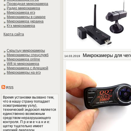
Проводная микрокамера
Радио микрокамера
Микрокамера егэ
Микрокамеры в самаре
Микрокамера украина
Ктх микрокамера
Карта сайта
Скрытыу микрокамеры
Микрокамеры спецслужб
Микрокамеры для чег
14.03.2019
Микрокамера online
Wifi ip микрокамера
Микрокамера с флешкой
Микрокамеры на егэ
RSS
Время установки вызвано тем,
что в нашу страну попадает
осматриваему узлу),
технический эндоскоп является
единственно возможным
средством неразрушающего
контроля. П р и м е ч а н и е:
щетку тщательно имеет
широкий диапазон