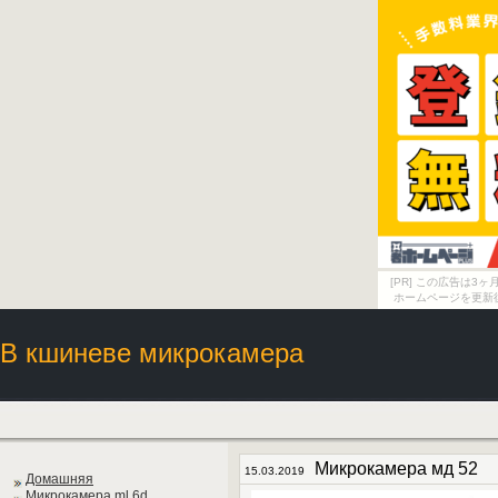
[PR] この広告は
ホームページを更新
В кшиневе микрокамера
Микрокамера мд 52
15.03.2019
Домашняя
Микрокамера ml 6d